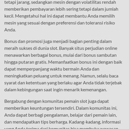
tetapi jarang, sedangkan mesin dengan volatilitas rendah
memberikan pembayaran lebih sering tetapi dalam jumlah
kecil. Mengetahui hal ini dapat membantu Anda memilih
mesin yang sesuai dengan preferensi dan toleransi risiko
Anda.
Bonus dan promosi juga menjadi bagian penting dalam
meraih sukses di dunia slot. Banyak situs perjudian online
menawarkan berbagai bonus, mulai dari bonus sambutan
hingga putaran gratis. Memanfaatkan bonus ini dengan baik
dapat memperpanjang waktu bermain Anda dan
meningkatkan peluang untuk menang. Namun, selalu baca
syarat dan ketentuan yang berlaku agar Anda tidak terjebak
dalam kebingungan saat ingin menarik kemenangan.
Bergabung dengan komunitas pemain slot juga dapat
memberikan keuntungan tersendiri. Dalam komunitas ini,
Anda dapat berbagi pengalaman, belajar dari pemain lain,
dan mendapatkan tips berharga. Kadang-kadang, informasi
yang Anda terima dari komunitas bisa membuka wawasan