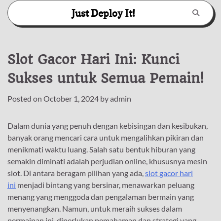
Skip
Just Deploy It!
to
content
Slot Gacor Hari Ini: Kunci
Sukses untuk Semua Pemain!
Posted on
October 1, 2024
by
admin
Dalam dunia yang penuh dengan kebisingan dan kesibukan,
banyak orang mencari cara untuk mengalihkan pikiran dan
menikmati waktu luang. Salah satu bentuk hiburan yang
semakin diminati adalah perjudian online, khususnya mesin
slot. Di antara beragam pilihan yang ada,
slot gacor hari
ini
menjadi bintang yang bersinar, menawarkan peluang
menang yang menggoda dan pengalaman bermain yang
menyenangkan. Namun, untuk meraih sukses dalam
permainan ini, diperlukan pemahaman dan strategi yang