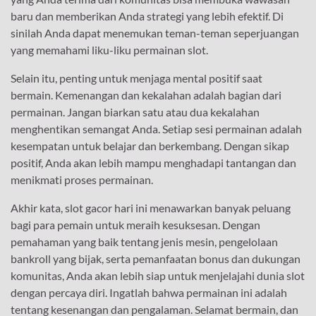
baru dan memberikan Anda strategi yang lebih efektif. Di
sinilah Anda dapat menemukan teman-teman seperjuangan
yang memahami liku-liku permainan slot.
Selain itu, penting untuk menjaga mental positif saat
bermain. Kemenangan dan kekalahan adalah bagian dari
permainan. Jangan biarkan satu atau dua kekalahan
menghentikan semangat Anda. Setiap sesi permainan adalah
kesempatan untuk belajar dan berkembang. Dengan sikap
positif, Anda akan lebih mampu menghadapi tantangan dan
menikmati proses permainan.
Akhir kata, slot gacor hari ini menawarkan banyak peluang
bagi para pemain untuk meraih kesuksesan. Dengan
pemahaman yang baik tentang jenis mesin, pengelolaan
bankroll yang bijak, serta pemanfaatan bonus dan dukungan
komunitas, Anda akan lebih siap untuk menjelajahi dunia slot
dengan percaya diri. Ingatlah bahwa permainan ini adalah
tentang kesenangan dan pengalaman. Selamat bermain, dan