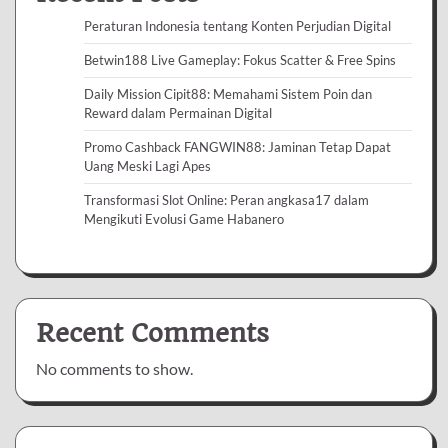
Peraturan Indonesia tentang Konten Perjudian Digital
Betwin188 Live Gameplay: Fokus Scatter & Free Spins
Daily Mission Cipit88: Memahami Sistem Poin dan
Reward dalam Permainan Digital
Promo Cashback FANGWIN88: Jaminan Tetap Dapat
Uang Meski Lagi Apes
Transformasi Slot Online: Peran angkasa17 dalam
Mengikuti Evolusi Game Habanero
Recent Comments
No comments to show.