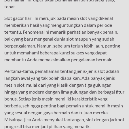
tepat.
Slot gacor hari ini merujuk pada mesin slot yang dikenal
memberikan hasil yang menguntungkan dalam periode
tertentu. Fenomena ini menarik perhatian banyak pemain,
baik yang baru mengenal dunia slot maupun yang sudah
berpengalaman. Namun, sebelum terjun lebih jauh, penting
untuk memahami beberapa kunci sukses yang dapat
membantu Anda memaksimalkan pengalaman bermain.
Pertama-tama, pemahaman tentang jenis-jenis slot adalah
langkah awal yang tak boleh diabaikan. Ada banyak jenis
mesin slot, mulai dari yang klasik dengan tiga gulungan
hingga yang modern dengan lima gulungan dan berbagai fitur
bonus. Setiap jenis mesin memiliki karakteristik yang
berbeda, sehingga penting bagi pemain untuk memilih mesin
yang sesuai dengan gaya bermain dan tujuan mereka.
Misalnya, jika Anda menyukai tantangan, slot dengan jackpot
progresif bisa menjadi pilihan yang menarik.