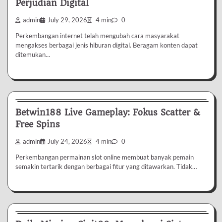
Perjudian Digital
admin
July 29, 2026
4 min
0
Perkembangan internet telah mengubah cara masyarakat
mengakses berbagai jenis hiburan digital. Beragam konten dapat
ditemukan…
Uncategorized
Betwin188 Live Gameplay: Fokus Scatter &
Free Spins
admin
July 24, 2026
4 min
0
Perkembangan permainan slot online membuat banyak pemain
semakin tertarik dengan berbagai fitur yang ditawarkan. Tidak…
Uncategorized