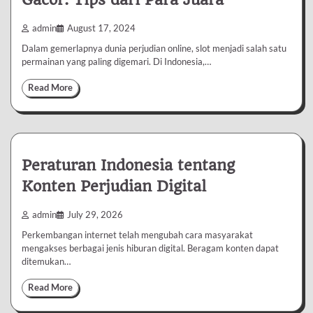
admin
August 17, 2024
Dalam gemerlapnya dunia perjudian online, slot menjadi salah satu
permainan yang paling digemari. Di Indonesia,…
Read More
Peraturan Indonesia tentang
Konten Perjudian Digital
admin
July 29, 2026
Perkembangan internet telah mengubah cara masyarakat
mengakses berbagai jenis hiburan digital. Beragam konten dapat
ditemukan…
Read More