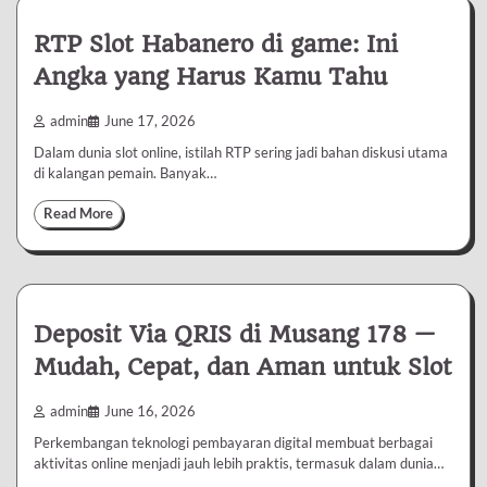
RTP Slot Habanero di game: Ini
Angka yang Harus Kamu Tahu
admin
June 17, 2026
Dalam dunia slot online, istilah RTP sering jadi bahan diskusi utama
di kalangan pemain. Banyak…
Read More
Deposit Via QRIS di Musang 178 —
Mudah, Cepat, dan Aman untuk Slot
admin
June 16, 2026
Perkembangan teknologi pembayaran digital membuat berbagai
aktivitas online menjadi jauh lebih praktis, termasuk dalam dunia…