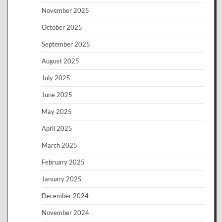
November 2025
October 2025
September 2025
August 2025
July 2025
June 2025
May 2025
April 2025
March 2025
February 2025
January 2025
December 2024
November 2024