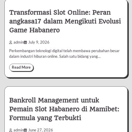
Transformasi Slot Online: Peran
angkasa17 dalam Mengikuti Evolusi
Game Habanero
admin
July 9, 2026
Perkembangan teknologi digital telah membawa perubahan besar
dalam industri hiburan online. Salah satu bidang yang…
Read More
Bankroll Management untuk
Pemain Slot Habanero di Mamibet:
Formula yang Terbukti
admin
June 27, 2026