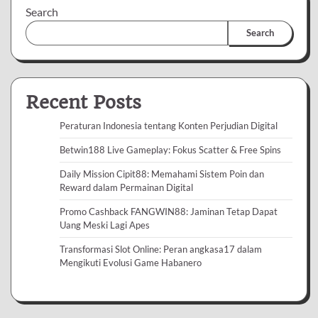
Search
Search
Recent Posts
Peraturan Indonesia tentang Konten Perjudian Digital
Betwin188 Live Gameplay: Fokus Scatter & Free Spins
Daily Mission Cipit88: Memahami Sistem Poin dan
Reward dalam Permainan Digital
Promo Cashback FANGWIN88: Jaminan Tetap Dapat
Uang Meski Lagi Apes
Transformasi Slot Online: Peran angkasa17 dalam
Mengikuti Evolusi Game Habanero