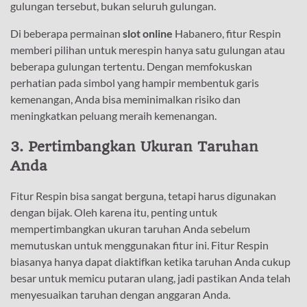
gulungan tersebut, bukan seluruh gulungan.
Di beberapa permainan
slot online
Habanero, fitur Respin
memberi pilihan untuk merespin hanya satu gulungan atau
beberapa gulungan tertentu. Dengan memfokuskan
perhatian pada simbol yang hampir membentuk garis
kemenangan, Anda bisa meminimalkan risiko dan
meningkatkan peluang meraih kemenangan.
3. Pertimbangkan Ukuran Taruhan
Anda
Fitur Respin bisa sangat berguna, tetapi harus digunakan
dengan bijak. Oleh karena itu, penting untuk
mempertimbangkan ukuran taruhan Anda sebelum
memutuskan untuk menggunakan fitur ini. Fitur Respin
biasanya hanya dapat diaktifkan ketika taruhan Anda cukup
besar untuk memicu putaran ulang, jadi pastikan Anda telah
menyesuaikan taruhan dengan anggaran Anda.