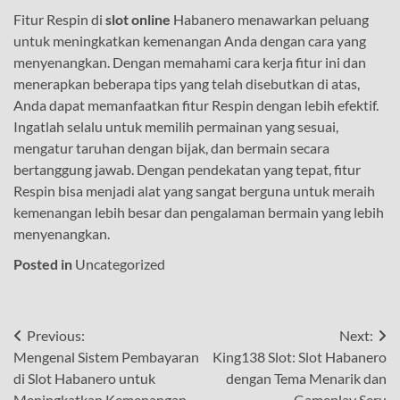
Fitur Respin di
slot online
Habanero menawarkan peluang
untuk meningkatkan kemenangan Anda dengan cara yang
menyenangkan. Dengan memahami cara kerja fitur ini dan
menerapkan beberapa tips yang telah disebutkan di atas,
Anda dapat memanfaatkan fitur Respin dengan lebih efektif.
Ingatlah selalu untuk memilih permainan yang sesuai,
mengatur taruhan dengan bijak, dan bermain secara
bertanggung jawab. Dengan pendekatan yang tepat, fitur
Respin bisa menjadi alat yang sangat berguna untuk meraih
kemenangan lebih besar dan pengalaman bermain yang lebih
menyenangkan.
Posted in
Uncategorized
Post
Previous:
Next:
Mengenal Sistem Pembayaran
King138 Slot: Slot Habanero
navigation
di Slot Habanero untuk
dengan Tema Menarik dan
Meningkatkan Kemenangan
Gameplay Seru