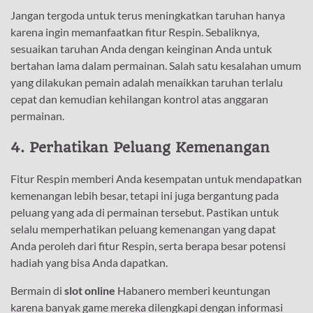
Jangan tergoda untuk terus meningkatkan taruhan hanya
karena ingin memanfaatkan fitur Respin. Sebaliknya,
sesuaikan taruhan Anda dengan keinginan Anda untuk
bertahan lama dalam permainan. Salah satu kesalahan umum
yang dilakukan pemain adalah menaikkan taruhan terlalu
cepat dan kemudian kehilangan kontrol atas anggaran
permainan.
4. Perhatikan Peluang Kemenangan
Fitur Respin memberi Anda kesempatan untuk mendapatkan
kemenangan lebih besar, tetapi ini juga bergantung pada
peluang yang ada di permainan tersebut. Pastikan untuk
selalu memperhatikan peluang kemenangan yang dapat
Anda peroleh dari fitur Respin, serta berapa besar potensi
hadiah yang bisa Anda dapatkan.
Bermain di
slot online
Habanero memberi keuntungan
karena banyak game mereka dilengkapi dengan informasi