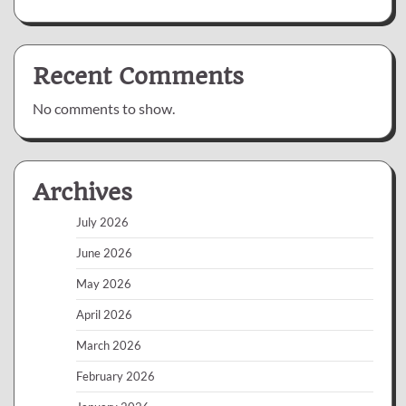
Recent Comments
No comments to show.
Archives
July 2026
June 2026
May 2026
April 2026
March 2026
February 2026