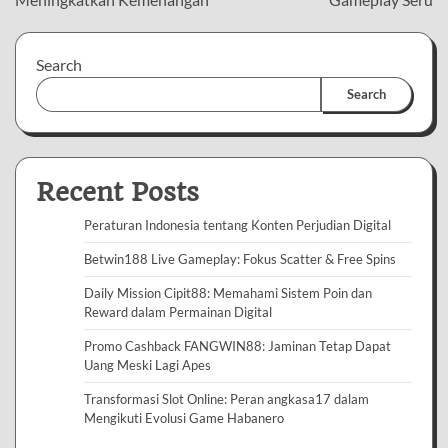
Search
Search
Recent Posts
Peraturan Indonesia tentang Konten Perjudian Digital
Betwin188 Live Gameplay: Fokus Scatter & Free Spins
Daily Mission Cipit88: Memahami Sistem Poin dan
Reward dalam Permainan Digital
Promo Cashback FANGWIN88: Jaminan Tetap Dapat
Uang Meski Lagi Apes
Transformasi Slot Online: Peran angkasa17 dalam
Mengikuti Evolusi Game Habanero