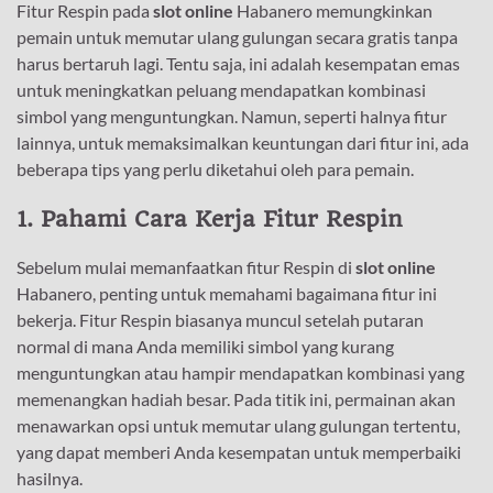
Fitur Respin pada
slot online
Habanero memungkinkan
pemain untuk memutar ulang gulungan secara gratis tanpa
harus bertaruh lagi. Tentu saja, ini adalah kesempatan emas
untuk meningkatkan peluang mendapatkan kombinasi
simbol yang menguntungkan. Namun, seperti halnya fitur
lainnya, untuk memaksimalkan keuntungan dari fitur ini, ada
beberapa tips yang perlu diketahui oleh para pemain.
1. Pahami Cara Kerja Fitur Respin
Sebelum mulai memanfaatkan fitur Respin di
slot online
Habanero, penting untuk memahami bagaimana fitur ini
bekerja. Fitur Respin biasanya muncul setelah putaran
normal di mana Anda memiliki simbol yang kurang
menguntungkan atau hampir mendapatkan kombinasi yang
memenangkan hadiah besar. Pada titik ini, permainan akan
menawarkan opsi untuk memutar ulang gulungan tertentu,
yang dapat memberi Anda kesempatan untuk memperbaiki
hasilnya.