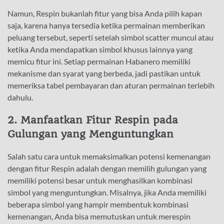
Namun, Respin bukanlah fitur yang bisa Anda pilih kapan
saja, karena hanya tersedia ketika permainan memberikan
peluang tersebut, seperti setelah simbol scatter muncul atau
ketika Anda mendapatkan simbol khusus lainnya yang
memicu fitur ini. Setiap permainan Habanero memiliki
mekanisme dan syarat yang berbeda, jadi pastikan untuk
memeriksa tabel pembayaran dan aturan permainan terlebih
dahulu.
2. Manfaatkan Fitur Respin pada
Gulungan yang Menguntungkan
Salah satu cara untuk memaksimalkan potensi kemenangan
dengan fitur Respin adalah dengan memilih gulungan yang
memiliki potensi besar untuk menghasilkan kombinasi
simbol yang menguntungkan. Misalnya, jika Anda memiliki
beberapa simbol yang hampir membentuk kombinasi
kemenangan, Anda bisa memutuskan untuk merespin