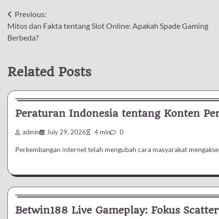
Post
Previous:
Mitos dan Fakta tentang Slot Online: Apakah Spade Gaming
navigation
Berbeda?
Related Posts
Uncategorized
Peraturan Indonesia tentang Konten Per
admin
July 29, 2026
4 min
0
Perkembangan internet telah mengubah cara masyarakat mengakses 
Uncategorized
Betwin188 Live Gameplay: Fokus Scatter