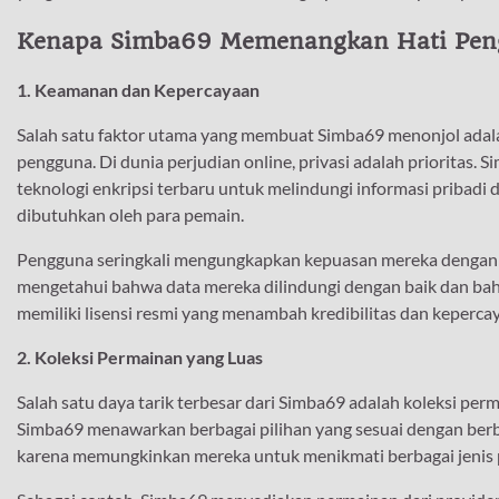
Kenapa Simba69 Memenangkan Hati Pen
1. Keamanan dan Kepercayaan
Salah satu faktor utama yang membuat Simba69 menonjol ada
pengguna. Di dunia perjudian online, privasi adalah prioritas
teknologi enkripsi terbaru untuk melindungi informasi pribadi
dibutuhkan oleh para pemain.
Pengguna seringkali mengungkapkan kepuasan mereka dengan
mengetahui bahwa data mereka dilindungi dengan baik dan bahw
memiliki lisensi resmi yang menambah kredibilitas dan keperc
2. Koleksi Permainan yang Luas
Salah satu daya tarik terbesar dari Simba69 adalah koleksi per
Simba69 menawarkan berbagai pilihan yang sesuai dengan berb
karena memungkinkan mereka untuk menikmati berbagai jenis 