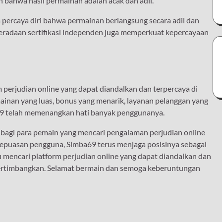
ahwa hasil permainan adalah acak dan adil.
percaya diri bahwa permainan berlangsung secara adil dan
radaan sertifikasi independen juga memperkuat kepercayaan
 perjudian online yang dapat diandalkan dan terpercaya di
inan yang luas, bonus yang menarik, layanan pelanggan yang
9 telah memenangkan hati banyak penggunanya.
d bagi para pemain yang mencari pengalaman perjudian online
kepuasan pengguna, Simba69 terus menjaga posisinya sebagai
mu mencari platform perjudian online yang dapat diandalkan dan
pertimbangkan. Selamat bermain dan semoga keberuntungan