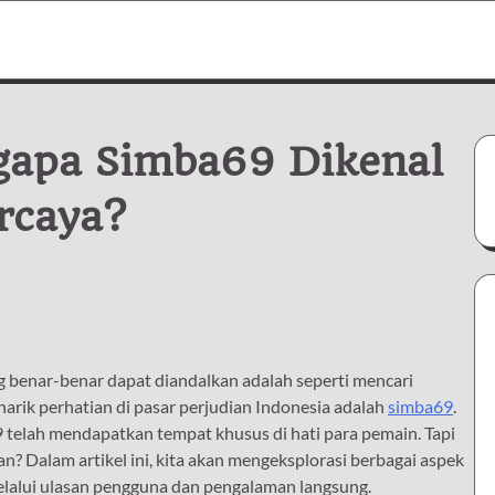
gapa Simba69 Dikenal
rcaya?
 benar-benar dapat diandalkan adalah seperti mencari
arik perhatian di pasar perjudian Indonesia adalah
simba69
.
9 telah mendapatkan tempat khusus di hati para pemain. Tapi
n? Dalam artikel ini, kita akan mengeksplorasi berbagai aspek
lalui ulasan pengguna dan pengalaman langsung.