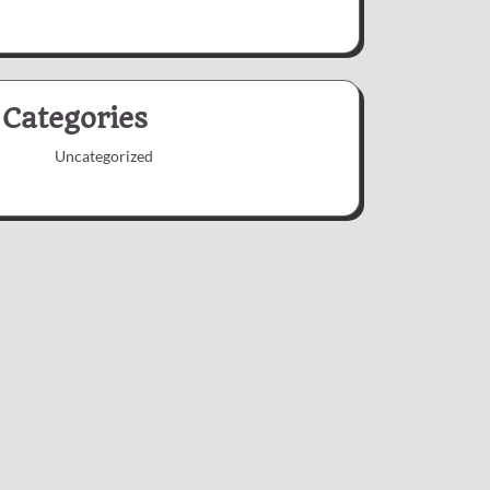
Categories
Uncategorized