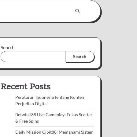
Search
Search
Recent Posts
Peraturan Indonesia tentang Konten
Perjudian Digital
Betwin188 Live Gameplay: Fokus Scatter
& Free Spins
Daily Mission Cipit88: Memahami Sistem