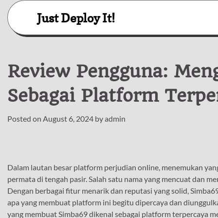
Skip
Just Deploy It!
to
content
Review Pengguna: Men
Sebagai Platform Terpe
Posted on
August 6, 2024
by
admin
Dalam lautan besar platform perjudian online, menemukan yang
permata di tengah pasir. Salah satu nama yang mencuat dan men
Dengan berbagai fitur menarik dan reputasi yang solid, Simba6
apa yang membuat platform ini begitu dipercaya dan diunggulka
yang membuat Simba69 dikenal sebagai platform terpercaya me