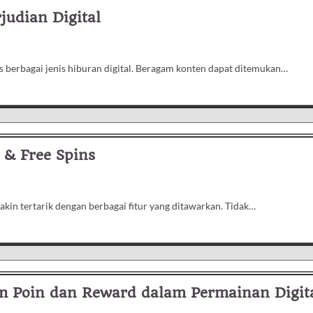
judian Digital
berbagai jenis hiburan digital. Beragam konten dapat ditemukan…
 & Free Spins
n tertarik dengan berbagai fitur yang ditawarkan. Tidak…
m Poin dan Reward dalam Permainan Digit