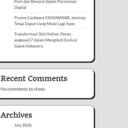
Poin dan Reward dalam Permainan
Digital
Promo Cashback FANGWIN88: Jaminan
Tetap Dapat Uang Meski Lagi Apes
Transformasi Slot Online: Peran
angkasa17 dalam Mengikuti Evolusi
Game Habanero
Recent Comments
No comments to show.
Archives
July 2026