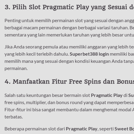
3.
Pilih Slot Pragmatic Play yang Sesuai
Penting untuk memilih permainan slot yang sesuai dengan angg
berbagai macam permainan dengan berbagai variasi taruhan. Be
sementara yang lain memerlukan taruhan yang lebih besar un
Jika Anda seorang pemula atau memiliki anggaran yang lebih te
yang lebih kecil terlebih dahulu.
Superbet388 login
memiliki ba
memilih mana yang sesuai dengan kondisi keuangan Anda tanpa 
permainan.
4.
Manfaatkan Fitur Free Spins dan Bonu
Salah satu keuntungan besar bermain slot
Pragmatic Play
di
Su
free spins, multiplier, dan bonus round yang dapat memperbes
Fitur-fitur ini bisa sangat membantu dalam menghemat modal
terbatas.
Beberapa permainan slot dari
Pragmatic Play
, seperti
Sweet B