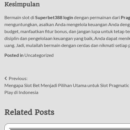
Kesimpulan
Bermain slot di
Superbet388 login
dengan permainan dari
Prag
menguntungkan, asalkan Anda mengelola keuangan Anda dengan 
budget, manfaatkan fitur bonus, dan jangan lupa untuk tetap
disiplin dan pengelolaan keuangan yang baik, Anda dapat meni
uang. Jadi, mulailah bermain dengan cerdas dan nikmati setiap 
Posted in
Uncategorized
Post
Previous:
Mengapa Slot Bet Menjadi Pilihan Utama untuk Slot Pragmatic
navigation
Play di Indonesia
Related Posts
Uncategorized