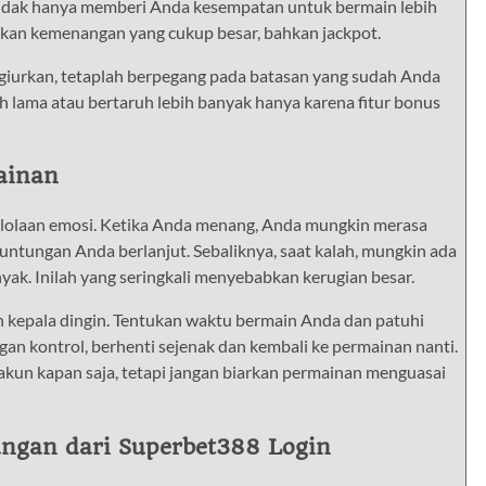
i tidak hanya memberi Anda kesempatan untuk bermain lebih
ikan kemenangan yang cukup besar, bahkan jackpot.
giurkan, tetaplah berpegang pada batasan yang sudah Anda
h lama atau bertaruh lebih banyak hanya karena fitur bonus
ainan
gelolaan emosi. Ketika Anda menang, Anda mungkin merasa
untungan Anda berlanjut. Sebaliknya, saat kalah, mungkin ada
ak. Inilah yang seringkali menyebabkan kerugian besar.
n kepala dingin. Tentukan waktu bermain Anda dan patuhi
ngan kontrol, berhenti sejenak dan kembali ke permainan nanti.
n kapan saja, tetapi jangan biarkan permainan menguasai
ngan dari Superbet388 Login