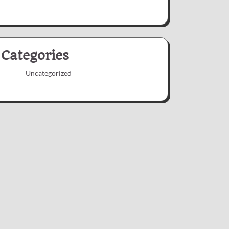
Categories
Uncategorized