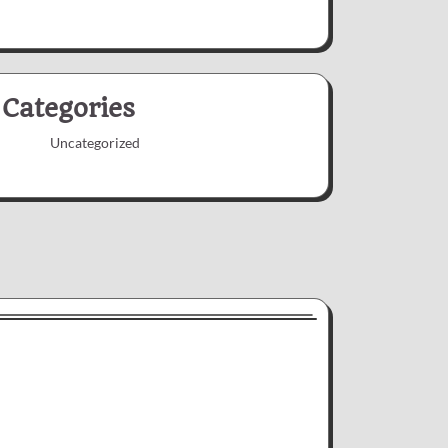
Categories
Uncategorized