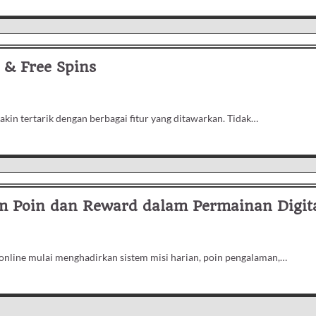
 & Free Spins
n tertarik dengan berbagai fitur yang ditawarkan. Tidak…
m Poin dan Reward dalam Permainan Digit
online mulai menghadirkan sistem misi harian, poin pengalaman,…