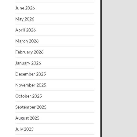
June 2026
May 2026
April 2026
March 2026
February 2026
January 2026
December 2025
November 2025
October 2025
September 2025
August 2025
July 2025