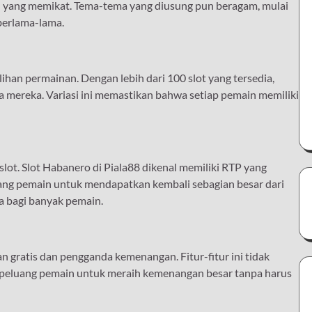
l yang memikat.
Tema-tema yang diusung pun beragam, mulai
berlama-lama.
​
lihan permainan.
Dengan lebih dari 100 slot yang tersedia,
a mereka.
Variasi ini memastikan bahwa setiap pemain memiliki
slot.
Slot Habanero di Piala88 dikenal memiliki RTP yang
ang pemain untuk mendapatkan kembali sebagian besar dari
a bagi banyak pemain.
​
ran gratis dan pengganda kemenangan.
Fitur-fitur ini tidak
 peluang pemain untuk meraih kemenangan besar tanpa harus