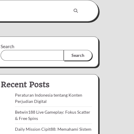
Search
Search
Recent Posts
Peraturan Indonesia tentang Konten
Perjudian Digital
Betwin188 Live Gameplay: Fokus Scatter
& Free Spins
Daily Mission Cipit88: Memahami Sistem