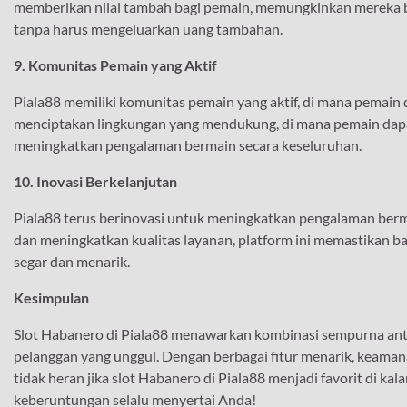
memberikan nilai tambah bagi pemain, memungkinkan mereka 
tanpa harus mengeluarkan uang tambahan.
​
9. Komunitas Pemain yang Aktif
Piala88 memiliki komunitas pemain yang aktif, di mana pemain d
menciptakan lingkungan yang mendukung, di mana pemain dapat 
meningkatkan pengalaman bermain secara keseluruhan.
​
10. Inovasi Berkelanjutan
Piala88 terus berinovasi untuk meningkatkan pengalaman berm
dan meningkatkan kualitas layanan, platform ini memastikan
segar dan menarik.
Kesimpulan
Slot Habanero di Piala88 menawarkan kombinasi sempurna ant
pelanggan yang unggul.
Dengan berbagai fitur menarik, keaman
tidak heran jika slot Habanero di Piala88 menjadi favorit di ka
keberuntungan selalu menyertai Anda!