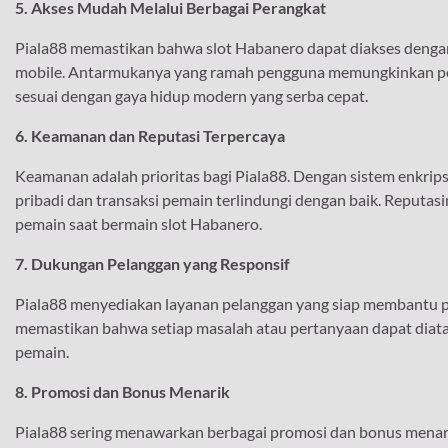
5. Akses Mudah Melalui Berbagai Perangkat
Piala88 memastikan bahwa slot Habanero dapat diakses denga
mobile.
Antarmukanya yang ramah pengguna memungkinkan pema
sesuai dengan gaya hidup modern yang serba cepat.
6. Keamanan dan Reputasi Terpercaya
Keamanan adalah prioritas bagi Piala88.
Dengan sistem enkripsi
pribadi dan transaksi pemain terlindungi dengan baik.
Reputasi
pemain saat bermain slot Habanero.
7. Dukungan Pelanggan yang Responsif
Piala88 menyediakan layanan pelanggan yang siap membantu p
memastikan bahwa setiap masalah atau pertanyaan dapat diat
pemain.
​
8. Promosi dan Bonus Menarik
Piala88 sering menawarkan berbagai promosi dan bonus menarik