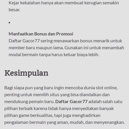
Kejar kekalahan hanya akan membuat kerugian semakin
besar.
Manfaatkan Bonus dan Promosi
Daftar Gacor77 sering menawarkan bonus menarik untuk
member baru maupun lama. Gunakan ini untuk menambah
modal bermain tanpa harus keluar biaya lebih.
Kesimpulan
Bagi siapa pun yang baru ingin mencoba dunia slot online,
penting untuk memilih situs yang bisa diandalkan dan
mendukung pemain baru.
Daftar Gacor77
adalah salah satu
pilihan terbaik karena tidak hanya menyediakan banyak
pilihan game berkualitas, tapi juga menghadirkan
pengalaman bermain yang aman, mudah, dan menyenangkan.