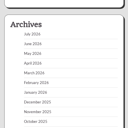
Archives
July 2026
June 2026
May 2026
April 2026
March 2026
February 2026
January 2026
December 2025
November 2025
October 2025