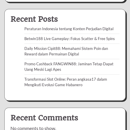
Recent Posts
Peraturan Indonesia tentang Konten Perjudian Digital
Betwin188 Live Gameplay: Fokus Scatter & Free Spins
Daily Mission Cipit88: Memahami Sistem Poin dan
Reward dalam Permainan Digital
Promo Cashback FANGWIN88: Jaminan Tetap Dapat
Uang Meski Lagi Apes
Transformasi Slot Online: Peran angkasa17 dalam
Mengikuti Evolusi Game Habanero
Recent Comments
No comments to show.