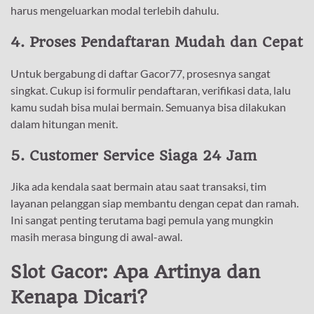
harus mengeluarkan modal terlebih dahulu.
4.
Proses Pendaftaran Mudah dan Cepat
Untuk bergabung di daftar Gacor77, prosesnya sangat
singkat. Cukup isi formulir pendaftaran, verifikasi data, lalu
kamu sudah bisa mulai bermain. Semuanya bisa dilakukan
dalam hitungan menit.
5.
Customer Service Siaga 24 Jam
Jika ada kendala saat bermain atau saat transaksi, tim
layanan pelanggan siap membantu dengan cepat dan ramah.
Ini sangat penting terutama bagi pemula yang mungkin
masih merasa bingung di awal-awal.
Slot Gacor: Apa Artinya dan
Kenapa Dicari?