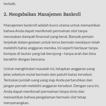
terbaik.
2. Mengabaikan Manajemen Bankroll
Manajemen bankroll adalah kunci utama untuk memastikan
bahwa Anda dapat menikmati permainan slot tanpa
merasakan dampak finansial yang berat. Banyak pemain
terjebak dalam godaan untuk terus bermain meskipun telah
melebihi batas anggaran mereka. Ini seperti berlayar tanpa
kompas di lautan yang tak berujung—tanpa arah dan bisa
berakhir dengan bencana.
Untuk menghindari masalah ini, tetapkan anggaran yang
jelas sebelum mulai bermain dan patuhi batas tersebut.
Tentukan jumlah uang yang siap Anda pertaruhkan dan
jangan pernah melebihi anggaran tersebut. Dengan cara ini,
Anda dapat menikmati permainan tanpa stres dan
memastikan bahwa pengalaman bermain slot tetap
menyenangkan.