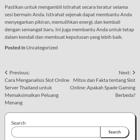
Pastikan untuk mengambil istirahat secara teratur selama
sesi bermain Anda. Istirahat sejenak dapat membantu Anda
menyegarkan pikiran, memulihkan energi, dan kembali
dengan semangat baru. Ini juga membantu Anda untuk tetap
dalam kendali dan membuat keputusan yang lebih baik.
Posted in
Uncategorized
Post
Previous:
Next:
Cara Menganalisis Slot Online
Mitos dan Fakta tentang Slot
navigation
Server Thailand untuk
Online: Apakah Spade Gaming
Memaksimalkan Peluang
Berbeda?
Menang
Search
Search