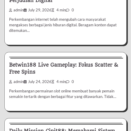
Perjudian Digital
admin
July 29, 2026
4 min
0
Perkembangan internet telah mengubah cara masyarakat
mengakses berbagai jenis hiburan digital. Beragam konten dapat
ditemukan…
Uncategorized
Betwin188 Live Gameplay: Fokus Scatter &
Free Spins
admin
July 24, 2026
4 min
0
Perkembangan permainan slot online membuat banyak pemain
semakin tertarik dengan berbagai fitur yang ditawarkan. Tidak…
Uncategorized
Daily Mission Cipit88: Memahami Sistem