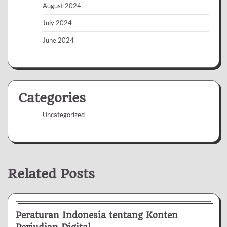
August 2024
July 2024
June 2024
Categories
Uncategorized
Related Posts
Uncategorized
Peraturan Indonesia tentang Konten