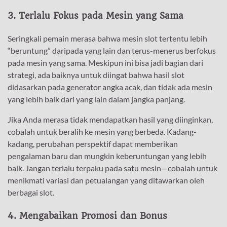
3. Terlalu Fokus pada Mesin yang Sama
Seringkali pemain merasa bahwa mesin slot tertentu lebih
“beruntung” daripada yang lain dan terus-menerus berfokus
pada mesin yang sama. Meskipun ini bisa jadi bagian dari
strategi, ada baiknya untuk diingat bahwa hasil slot
didasarkan pada generator angka acak, dan tidak ada mesin
yang lebih baik dari yang lain dalam jangka panjang.
Jika Anda merasa tidak mendapatkan hasil yang diinginkan,
cobalah untuk beralih ke mesin yang berbeda. Kadang-
kadang, perubahan perspektif dapat memberikan
pengalaman baru dan mungkin keberuntungan yang lebih
baik. Jangan terlalu terpaku pada satu mesin—cobalah untuk
menikmati variasi dan petualangan yang ditawarkan oleh
berbagai slot.
4. Mengabaikan Promosi dan Bonus