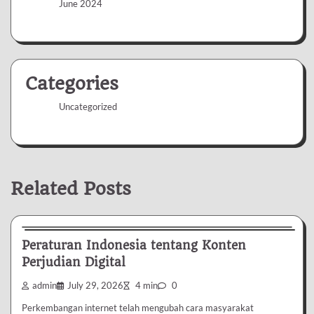
June 2024
Categories
Uncategorized
Related Posts
Uncategorized
Peraturan Indonesia tentang Konten
Perjudian Digital
admin
July 29, 2026
4 min
0
Perkembangan internet telah mengubah cara masyarakat