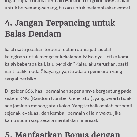
Ingat, tujuan utama bermain Habanero di golden666 adalah
untuk bersenang-senang, bukan untuk melampiaskan emosi.
4. Jangan Terpancing untuk
Balas Dendam
Salah satu jebakan terbesar dalam dunia judi adalah
keinginan untuk mengejar kekalahan. Misalnya, ketika kamu
kalah beberapa kali, lalu berpikir, “Kalau aku teruskan, pasti
nanti balik modal.” Sayangnya, itu adalah pemikiran yang
sangat berisiko.
Di golden666, hasil permainan sepenuhnya bergantung pada
sistem RNG (Random Number Generator), yang berarti tidak
ada jaminan menang atau kalah. Yang terbaik adalah berhenti
sejenak, evaluasi, dan kembali bermain di lain waktu jika
kamu sudah siap secara mental dan finansial.
5. Manfaatkan Bonus dengan