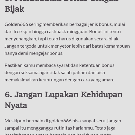
Bijak
Golden666 sering memberikan berbagai jenis bonus, mulai
dari free spin hingga cashback mingguan. Bonus ini tentu
menyenangkan, tapi tetap harus digunakan secara bijak.
Jangan tergoda untuk menyetor lebih dari batas kemampuan
hanya demi mengejar bonus.
Pastikan kamu membaca syarat dan ketentuan bonus
dengan seksama agar tidak salah paham dan bisa
memaksimalkan keuntungan dengan cara yang aman.
6. Jangan Lupakan Kehidupan
Nyata
Meskipun bermain di golden666 bisa sangat seru, jangan
sampai itu mengganggu rutinitas harianmu. Tetap jaga
keseimbangan antara bermain dan kehidupan nyata.